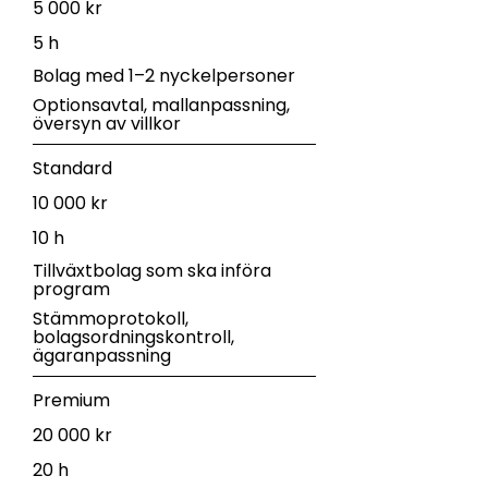
5 000 kr
5 h
Bolag med 1–2 nyckelpersoner
Optionsavtal, mallanpassning,
översyn av villkor
Standard
10 000 kr
10 h
Tillväxtbolag som ska införa
program
Stämmoprotokoll,
bolagsordningskontroll,
ägaranpassning
Premium
20 000 kr
20 h